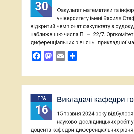
30
Факультет математики та інфо
університету імені Василя Ст
відкритий чемпіонат факультету з судоку
наближенню числа Пі – 22/7. Оргкомітет
диференціальних рівнянь і прикладної м
Facebook
Mastodon
Email
Поділитися
Викладачі кафедри г
ТРА
16
15 травня 2024 року відбулося
науково-дослідницьких робіт уч
доцента кафедри диференціальних рівнян