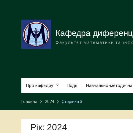
Перейти
до
вмісту
Кафедра диференціа
Факультет математики та інф
Про кафедру
Події
Навчально-методична
Головна
2024
Сторінка 3
Рік:
2024