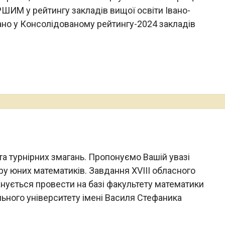
РШИМ у рейтингу закладів вищої освіти Івано-
вано у Консолідованому рейтингу-2024 закладів
а турнірних змагань. Пропонуємо Вашій увазі
іру юних математиків. Завдання ХVІІІ обласного
анується провести на базі факультету математики
ьного університету імені Василя Стефаника