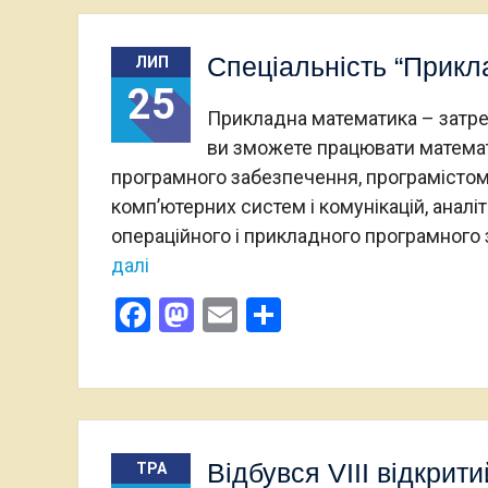
Спеціальність “Прикл
ЛИП
25
Прикладна математика – затреб
ви зможете працювати математ
програмного забезпечення, програмістом
комп’ютерних систем і комунікацій, анал
операційного і прикладного програмного
далі
Facebook
Mastodon
Email
Поділитися
Відбувся VIII відкрит
ТРА