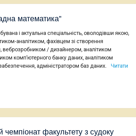
адна математика”
увана і актуальна спеціальність, оволодівши якою,
иком-аналітиком, фахівцем зі створення
, веброзробником / дизайнером, аналітиком
ітиком комп’ютерного банку даних, аналітиком
 забезпечення, адміністратором баз даних.
Читати
ий чемпіонат факультету з судоку