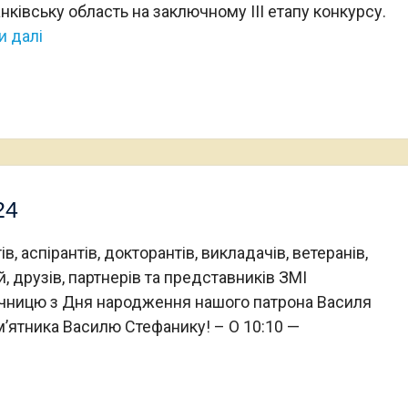
ківську область на заключному III етапу конкурсу.
и далі
24
, аспірантів, докторантів, викладачів, ветеранів,
й, друзів, партнерів та представників ЗМІ
річницю з Дня народження нашого патрона Василя
м’ятника Василю Стефанику! – О 10:10 —