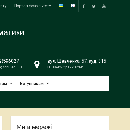
тету
Портал факультету
facebook
twitter
youtube
матики
2)596027
вул. Шевченка, 57, ауд. 315
m@cnu.edu.ua
м. Івано-Франківськ
там
Вступникам
Ми в мережі