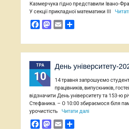
Казмерчука гідно представили Івано-Фран
У секції прикладної математики ІII
Читат
Facebook
Mastodon
Email
Поділитися
День університету-20
ТРА
10
14 травня запрошуємо студентів
працівників, випускників, госте
відзначити День університету та 153-ю 
Стефаника. – О 10:00 збираємося біля па
урочистість
Читати далі
Facebook
Mastodon
Email
Поділитися