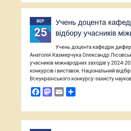
Учень доцента кафед
ВЕР
25
відбору учасників мі
Учень доцента кафедри дифере
Анатолія Казмерчука Олександр Лісовсь
учасників міжнародних заходів у 2024-20
конкурсів і виставок. Національний відб
Всеукраїнського конкурсу-захисту наук
Facebook
Mastodon
Email
Поділитися