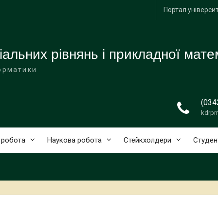
Портал універси
льних рівнянь і прикладної мате
орматики
(034
kdrp
 робота
Наукова робота
Стейкхолдери
Студен