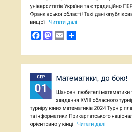
університетів України та є традиційно ПЕ
Франківської області! Такі дані опубліко
вищої
Читати далі
Facebook
Mastodon
Email
Поділитися
Математики, до бою!
СЕР
01
Шановні любителі математики т
завдання XVIII обласного турн
турніру юних математиків 2024 Турнір пл
та інформатики Прикарпатського націонал
орієнтовно у кінці
Читати далі