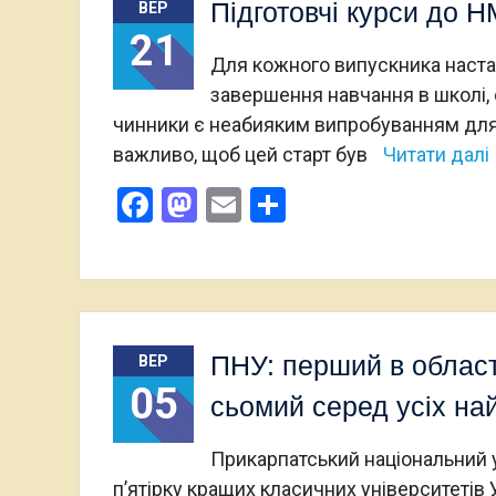
Підготовчі курси до 
ВЕР
21
Для кожного випускника настає
завершення навчання в школі, 
чинники є неабияким випробуванням для 
важливо, щоб цей старт був
Читати далі
Facebook
Mastodon
Email
Поділитися
ПНУ: перший в област
ВЕР
05
сьомий серед усіх най
Прикарпатський національний у
пʼятірку кращих класичних університетів