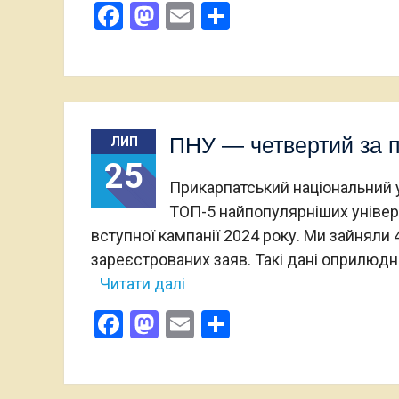
Facebook
Mastodon
Email
Поділитися
ПНУ — четвертий за п
ЛИП
25
Прикарпатський національний 
ТОП-5 найпопулярніших універси
вступної кампанії 2024 року. Ми зайняли 4
зареєстрованих заяв. Такі дані оприлюдн
Читати далі
Facebook
Mastodon
Email
Поділитися