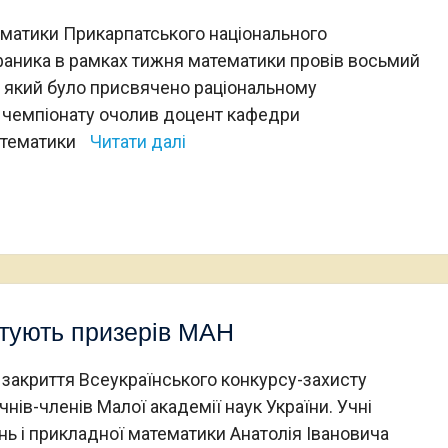
рматики Прикарпатського національного
ефаника в рамках тижня математики провів восьмий
, який було присвячено раціональному
 чемпіонату очолив доцент кафедри
атематики
Читати далі
отують призерів МАН
 закриття Всеукраїнського конкурсу-захисту
нів-членів Малої академії наук України. Учні
ь і прикладної математики Анатолія Івановича